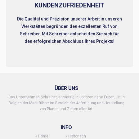
KUNDENZUFRIEDENHEIT
Die Qualität und Präzision unserer Arbeit in unseren
Werkstätten begründen den exzellenten Ruf von
Schreiber. Mit Schreiber entscheiden Sie sich für
den erfolgreichen Abschluss Ihres Projekts!
ÜBER UNS
Das Unternehmen Schreiber, ansässig in Lontzen nahe Eupen, ist in
Belgien der Marktführer im Bereich der Anfertigung und Herstellung
von Planen und Zelten aller Art.
INFO
»
Home
»
Historisch