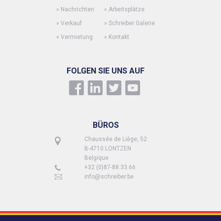
»
Nachrichten
»
Arbeitsplätze
»
Verkauf
»
Schreiber Galerie
»
Vermietung
»
Kontakt
FOLGEN SIE UNS AUF
BÜROS
Chaussée de Liège, 52
B-4710 LONTZEN
Belgique
+32 (0)87-88.33.66
info@schreiber.be