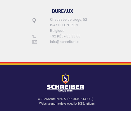
BUREAUX
Chaussée de Liège, 52
B-4710 LONTZEN
Belgique
+32 (0)87-88.33.66
info@schreiber.be
© 2026 Schreiber S.A. (BE 0434.543.370)
Website engine developed by
ICI Solutions