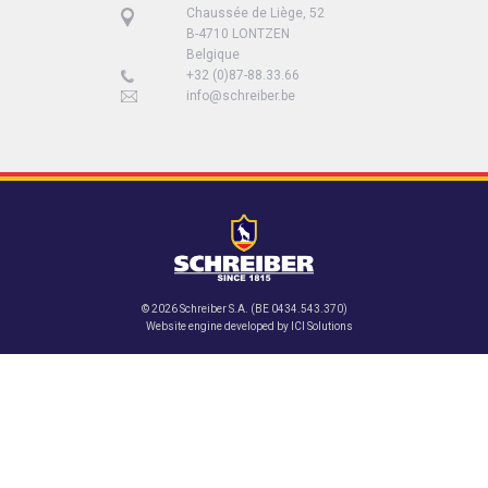
Chaussée de Liège, 52
B-4710 LONTZEN
Belgique
+32 (0)87-88.33.66
info@schreiber.be
© 2026 Schreiber S.A. (BE 0434.543.370)
Website engine developed by
ICI Solutions