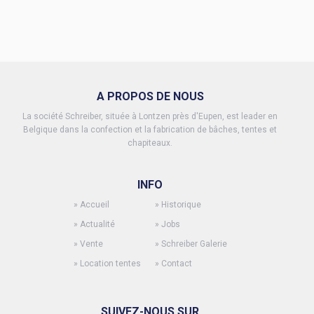
A PROPOS DE NOUS
La société Schreiber, située à Lontzen près d'Eupen, est leader en
Belgique dans la confection et la fabrication de bâches, tentes et
chapiteaux.
INFO
»
Accueil
»
Historique
»
Actualité
»
Jobs
»
Vente
»
Schreiber Galerie
»
Location tentes
»
Contact
SUIVEZ-NOUS SUR