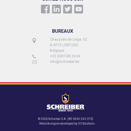
BUREAUX
Chaussée de Liège, 52
B-4710 LONTZEN
Belgique
+32 (0)87-88.33.66
info@schreiber.be
© 2026 Schreiber S.A. (BE 0434.543.370)
Website engine developed by
ICI Solutions