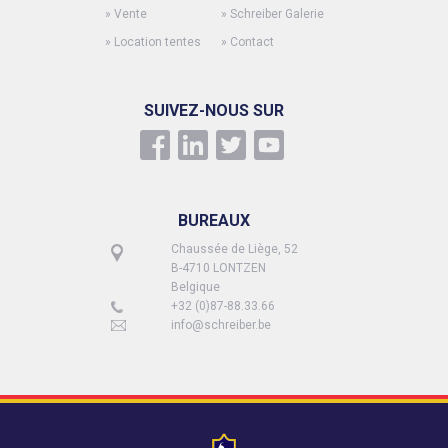
»
Vente
»
Schreiber Galerie
»
Location tentes
»
Contact
SUIVEZ-NOUS SUR
BUREAUX
Chaussée de Liège, 52
B-4710 LONTZEN
Belgique
+32 (0)87-88.33.66
info@schreiber.be