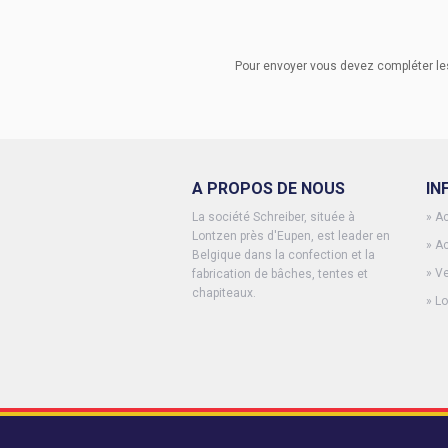
Pour envoyer vous devez compléter les 
A PROPOS DE NOUS
IN
La société Schreiber, située à
»
Ac
Lontzen près d'Eupen, est leader en
»
Ac
Belgique dans la confection et la
»
V
fabrication de bâches, tentes et
chapiteaux.
»
Lo