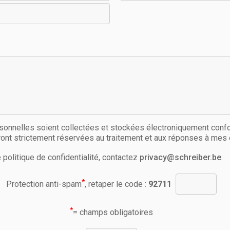
nnelles soient collectées et stockées électroniquement confo
eront strictement réservées au traitement et aux réponses à me
 politique de confidentialité, contactez
privacy@schreiber.be
.
*
Protection anti-spam
, retaper le code :
92711
*
= champs obligatoires