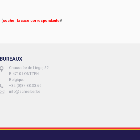
 (
cocher la case correspondante
)!
BUREAUX
Chaussée de Liège, 52
B-4710 LONTZEN
Belgique
+32 (0)87-88.33.66
info@schreiber.be