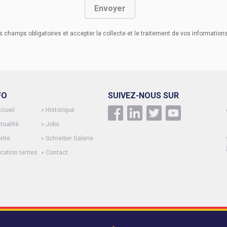
champs obligatoires et accepter la collecte et le traitement de vos informations
FO
SUIVEZ-NOUS SUR
cueil
»
Historique
tualité
»
Jobs
ente
»
Schreiber Galerie
cation tentes
»
Contact