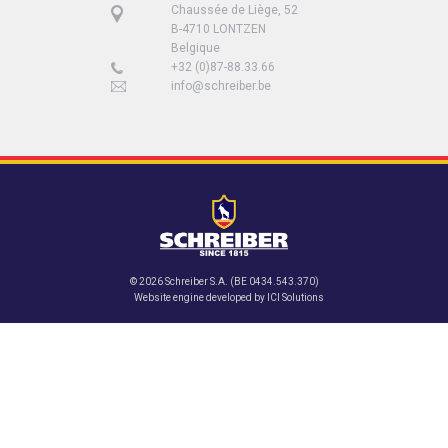
Chaussée de Liège, 52
B-4710 LONTZEN
Belgique
+32 (0)87-88.33.66
info@schreiber.be
© 2026 Schreiber S.A. (BE 0434.543.370)
Website engine developed by
ICI Solutions