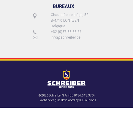
BUREAUX
Chaussée de Liège, 52
B-4710 LONTZEN
Belgique
+32 (0)87-88.33.66
info@schreiber.be
© 2026 Schreiber S.A. (BE 0434.543.370)
Website engine developed by
ICI Solutions